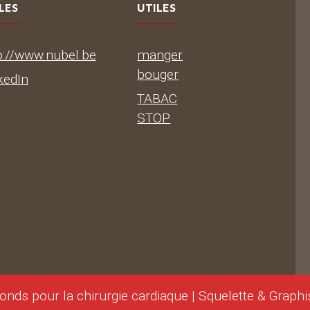
LES
UTILES
p://www.nubel.be
manger
bouger
kedIn
TABAC
STOP
onds pour la chirurgie cardiaque | Squelette & Graph